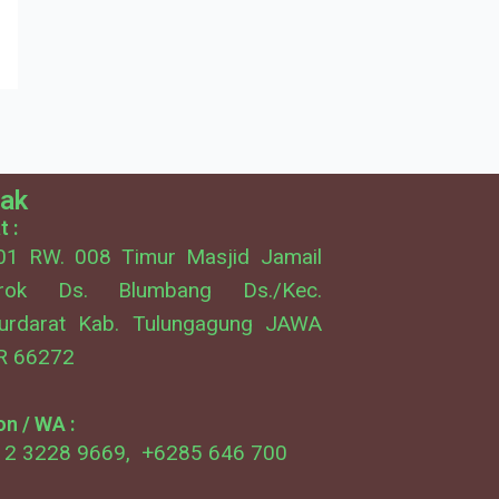
ak
 :
01 RW. 008 Timur Masjid Jamail
rok Ds. Blumbang Ds./Kec.
urdarat Kab. Tulungagung JAWA
R 66272
n / WA :
2 3228 9669, +6285 646 700