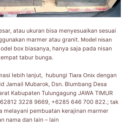
esar, atau ukuran bisa menyesuaikan sesuai
ggunakan marmer atau granit.
Model nisan
odel box biasanya, hanya saja pada nisan
tempat tabur bunga.
masi lebih lanjut, hubungi
dengan
Tiara Onix
jid Jamail Mubarok, Dsn. Blumbang Desa
rat Kabupaten Tulungagung JAWA TIMUR
+62812 3228 9669, +6285 646 700 822.; tak
ga melayani pembuatan kerajinan marmer
an nama dan lain – lain