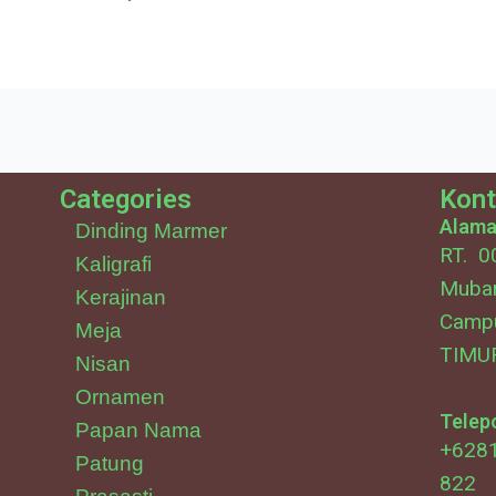
Categories
Kont
Alamat
Dinding Marmer
RT. 0
Kaligrafi
Muba
Kerajinan
Camp
Meja
TIMU
Nisan
Ornamen
Telepo
Papan Nama
+6281
Patung
822